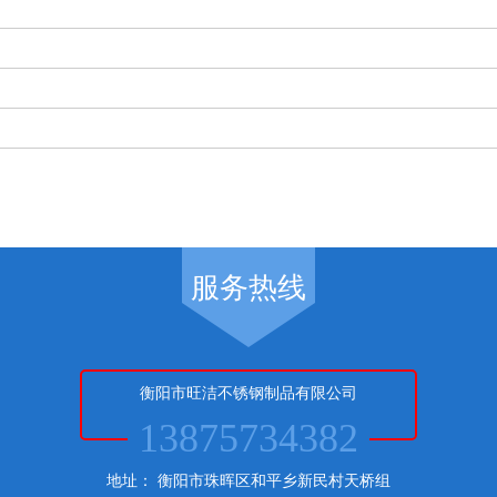
服务热线
衡阳市旺洁不锈钢制品有限公司
13875734382
地址： 衡阳市珠晖区和平乡新民村天桥组